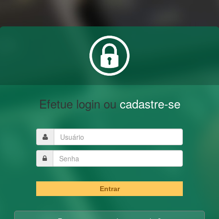
Efetue login ou
cadastre-se
Entrar