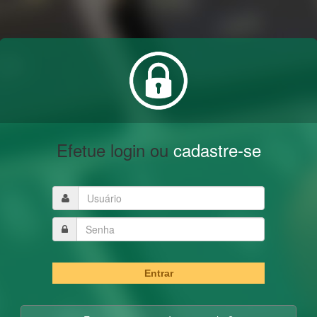
Efetue login ou
cadastre-se
Entrar