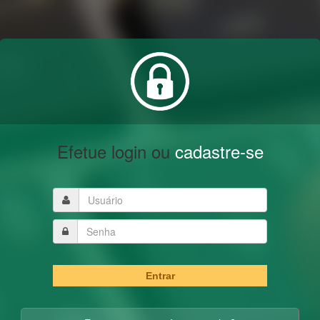
Efetue login ou
cadastre-se
Entrar