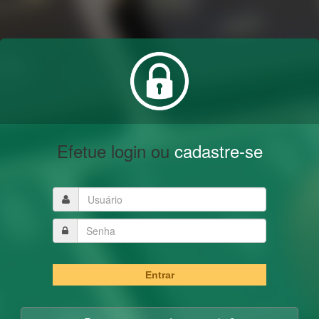
Efetue login ou
cadastre-se
Entrar